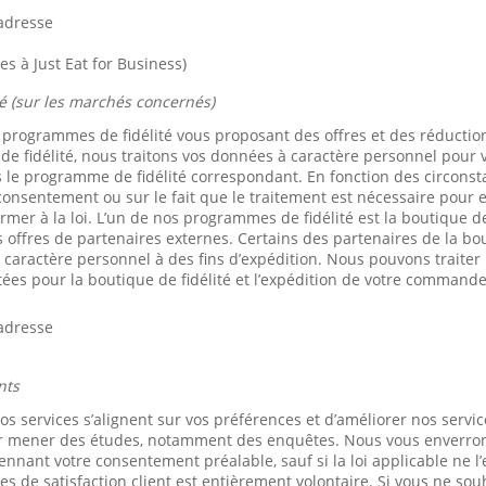
’adresse
les à Just Eat for Business)
é (sur les marchés concernés)
 programmes de fidélité vous proposant des offres et des réduction
e fidélité, nous traitons vos données à caractère personnel pour 
s le programme de fidélité correspondant. En fonction des circons
onsentement ou sur le fait que le traitement est nécessaire pour 
mer à la loi. L’un de nos programmes de fidélité est la boutique de
 offres de partenaires externes. Certains des partenaires de la bou
caractère personnel à des fins d’expédition. Nous pouvons traiter
tées pour la boutique de fidélité et l’expédition de votre commande
’adresse
nts
nos services s’alignent sur vos préférences et d’améliorer nos servic
ur mener des études, notamment des enquêtes. Nous vous enverro
ant votre consentement préalable, sauf si la loi applicable ne l’
s de satisfaction client est entièrement volontaire. Si vous ne sou