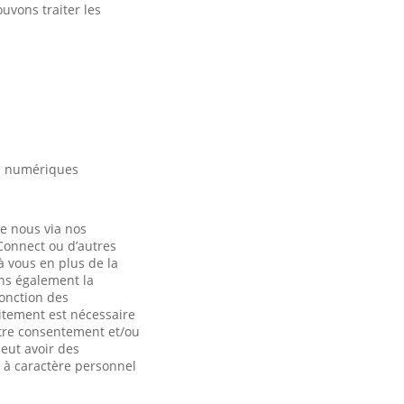
uvons traiter les
es numériques
de nous via nos
 Connect ou d’autres
à vous en plus de la
ons également la
fonction des
itement est nécessaire
otre consentement et/ou
eut avoir des
 à caractère personnel