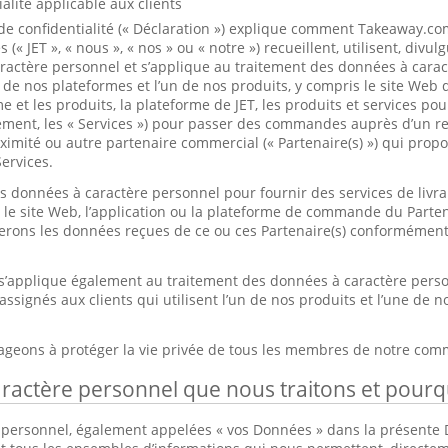
alité applicable aux clients
de confidentialité (« Déclaration ») explique comment Takeaway.co
ées (« JET », « nous », « nos » ou « notre ») recueillent, utilisent, div
aractère personnel et s’applique au traitement des données à cara
une de nos plateformes et l’un de nos produits, y compris le site We
me et les produits, la plateforme de JET, les produits et services pou
ivement, les « Services ») pour passer des commandes auprès d’un r
ximité ou autre partenaire commercial (« Partenaire(s) ») qui prop
Services.
s données à caractère personnel pour fournir des services de livra
e site Web, l’application ou la plateforme de commande du Partena
terons les données reçues de ce ou ces Partenaire(s) conformément
 s’applique également au traitement des données à caractère perso
assignés aux clients qui utilisent l’un de nos produits et l’une de n
ageons à protéger la vie privée de tous les membres de notre co
ractère personnel que nous traitons et pourq
 personnel, également appelées « vos Données » dans la présente 