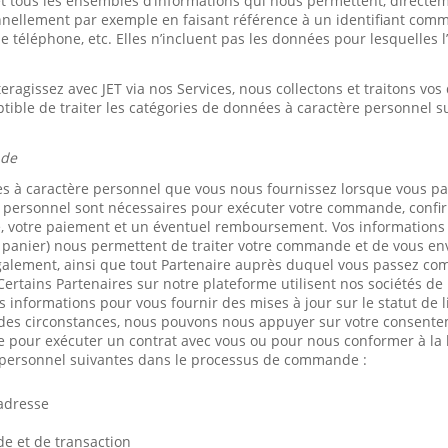
et tous les ensembles d’informations qui nous permettent, directe
onnellement par exemple en faisant référence à un identifiant co
téléphone, etc. Elles n’incluent pas les données pour lesquelles l’
eragissez avec JET via nos Services, nous collectons et traitons vo
tible de traiter les catégories de données à caractère personnel su
nde
es à caractère personnel que vous nous fournissez lorsque vous 
 personnel sont nécessaires pour exécuter votre commande, conf
 votre paiement et un éventuel remboursement. Vos informations (t
 panier) nous permettent de traiter votre commande et de vous en
galement, ainsi que tout Partenaire auprès duquel vous passez c
Certains Partenaires sur notre plateforme utilisent nos sociétés de 
os informations pour vous fournir des mises à jour sur le statut de l
es circonstances, nous pouvons nous appuyer sur votre consenteme
e pour exécuter un contrat avec vous ou pour nous conformer à la 
 personnel suivantes dans le processus de commande :
’adresse
 et de transaction