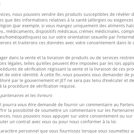
t
rvices, nous pouvons vendre des produits susceptibles de révéler 
es que des informations relatives à la santé (allergies ou exigences
eligion (par exemple, si vous mangez uniquement des aliments hala
 ex., médicaments, dispositifs médicaux, crèmes médicinales, comp
es/homéopathiques) ou sur votre orientation sexuelle par l’interm
terons et traiterons ces données avec votre consentement dans le 
r dans la vente et la livraison de produits ou de services restrei
ons légales, telles qu’elles peuvent être imposées par les lois appl
dures de vérification régissant la vente et la livraison de ces pro
e et de votre identité. À cette fin, nous pouvons vous demander de
 délivré par le gouvernement et JET ne sera pas tenu d’exécuter et d
à la procédure de vérification requise.
artenaires et les livreurs
l pourra vous être demandé de fournir un commentaire au Partena
frir la possibilité de soumettre un commentaire sur les Partenaires
ances, nous pouvons nous appuyer sur votre consentement ou sur le
uter un contrat avec vous ou pour nous conformer à la loi.
à caractère personnel que vous fournissez lorsque vous soumettez