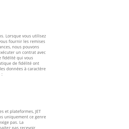
s. Lorsque vous utilisez
vous fournir les remises
tances, nous pouvons
exécuter un contrat avec
 fidélité qui vous
tique de fidélité ont
 les données à caractère
 :
es et plateformes, JET
ns uniquement ce genre
exige pas. La
haitez pas recevoir