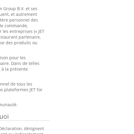
m Group B.V. et ses
ulguent, et autrement
ctère personnel des
b de commande,
r les entreprises (« JET
estaurant partenaire,
ose des produits ou
ison pour les
ire. Dans de telles
 à la présente
nnel de tous les
os plateformes JET for
mmunauté.
uoi
Déclaration, désignent