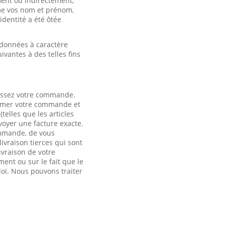
ment ou indirectement,
mme vos nom et prénom,
identité a été ôtée
s données à caractère
ivantes à des telles fins
passez votre commande.
irmer votre commande et
elles que les articles
voyer une facture exacte.
ommande, de vous
livraison tierces qui sont
ivraison de votre
nt ou sur le fait que le
loi. Nous pouvons traiter