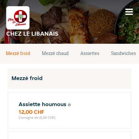
CHEZ LE LIBANAIS
Mezzé froid
Mezzé chaud
Assiettes
Sandwiches
Mezzé froid
Assiette houmous
12,00 CHF
Consigne de (0,00 CHF)